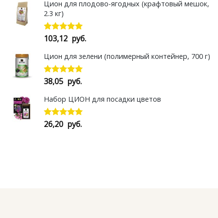
Цион для плодово-ягодных (крафтовый мешок,
2.3 кг)
103,12
руб.
Оценка
5.00
из 5
Цион для зелени (полимерный контейнер, 700 г)
38,05
руб.
Оценка
5.00
из 5
Набор ЦИОН для посадки цветов
26,20
руб.
Оценка
5.00
из 5