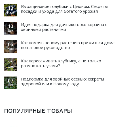
Выращивание голубики с Ционом: Секреты
10
посадки и ухода для богатого урожая
Июн
Идея подарка для дачников: эко-корзина с
10
хвойными растениями
Дек
Как помочь новому растению прижиться дома:
06
пошаговое руководство
Ноя
Как пересаживать клубнику, а не только
21
размножать усами?
Окт
Подкормка для хвойных осенью: секреты
07
здоровой ели к Новому году
Окт
ПОПУЛЯРНЫЕ ТОВАРЫ