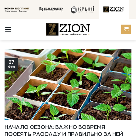
Skip
to
content
07
Фев
Начало сезона: важно вовремя
посеять рассаду и правильно за ней