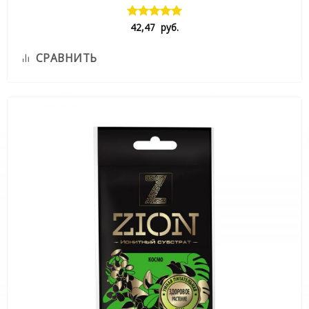
42,47
руб.
Оценка
5.00
из 5
СРАВНИТЬ