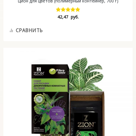
Цион для цветов (полимерный контейнер, 700 г)
42,47
руб.
Оценка
5.00
из 5
СРАВНИТЬ