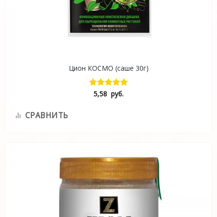
Цион КОСМО (саше 30г)
5,58
руб.
Оценка
5.00
из 5
СРАВНИТЬ