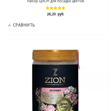
Набор ЦИОН для посадки цветов
26,20
руб.
Оценка
5.00
из 5
СРАВНИТЬ