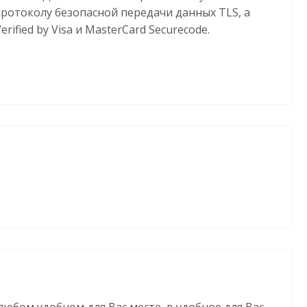
протоколу безопасной передачи данных TLS, а
fied by Visa и MasterCard Securecode.
любом удобном для Вас месте, в удобное для Вас