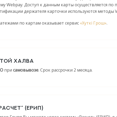
му Webpay. Доступ к данным карты осуществляется по 
тификации держателя карточки используются методы Veri
латежами по картам оказывает сервис
«Хуткi Грош»
.
ТОЙ ХАЛВА
КО
при
самовывозе
. Срок рассрочки 2 месяца.
РАСЧЕТ“ (ЕРИП)
ер Групп Вы можете через систему «Расчет» (ЕРИП), в 