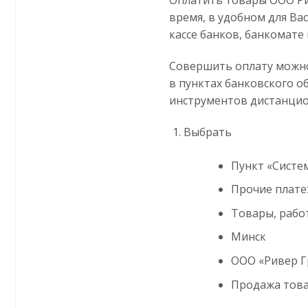
время, в удобном для Ва
кассе банков, банкомате и
Совершить оплату можно
в пунктах банковского о
инструментов дистанцио
Выбрать
Пункт «Систем
Прочие плат
Товары, работ
Минск
ООО «Ривер Г
Продажа тов