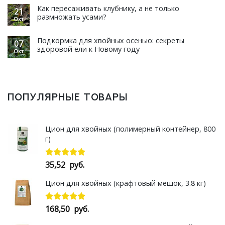
Как пересаживать клубнику, а не только
21
размножать усами?
Окт
Подкормка для хвойных осенью: секреты
07
здоровой ели к Новому году
Окт
ПОПУЛЯРНЫЕ ТОВАРЫ
Цион для хвойных (полимерный контейнер, 800
г)
35,52
руб.
Оценка
5.00
из 5
Цион для хвойных (крафтовый мешок, 3.8 кг)
168,50
руб.
Оценка
5.00
из 5