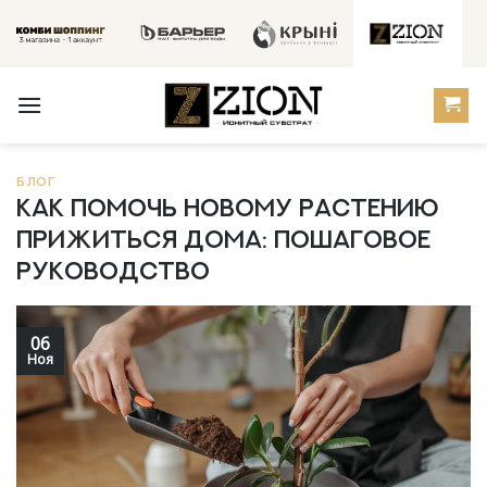
Skip
to
content
БЛОГ
Как помочь новому растению
прижиться дома: пошаговое
руководство
06
Ноя