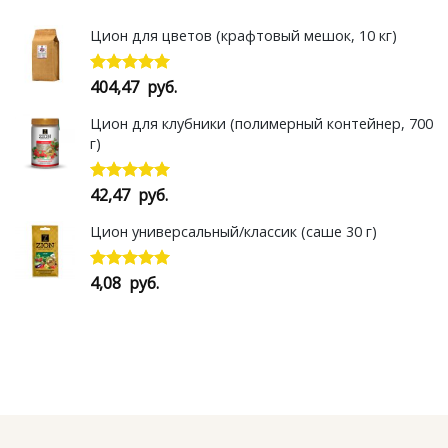
Цион для цветов (крафтовый мешок, 10 кг)
404,47
руб.
Оценка
5.00
из 5
Цион для клубники (полимерный контейнер, 700
г)
42,47
руб.
Оценка
5.00
из 5
Цион универсальный/классик (саше 30 г)
4,08
руб.
Оценка
5.00
из 5