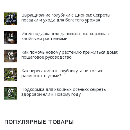
Выращивание голубики с Ционом: Секреты
10
посадки и ухода для богатого урожая
Июн
Идея подарка для дачников: эко-корзина с
10
хвойными растениями
Дек
Как помочь новому растению прижиться дома:
06
пошаговое руководство
Ноя
Как пересаживать клубнику, а не только
21
размножать усами?
Окт
Подкормка для хвойных осенью: секреты
07
здоровой ели к Новому году
Окт
ПОПУЛЯРНЫЕ ТОВАРЫ