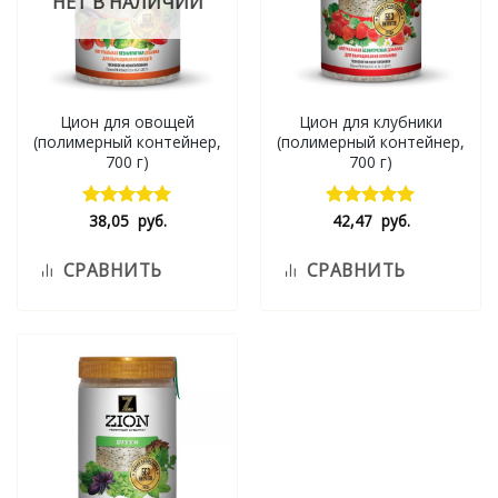
НЕТ В НАЛИЧИИ
Цион для овощей
Цион для клубники
(полимерный контейнер,
(полимерный контейнер,
700 г)
700 г)
38,05
руб.
42,47
руб.
Оценка
Оценка
5.00
из 5
5.00
из 5
СРАВНИТЬ
СРАВНИТЬ