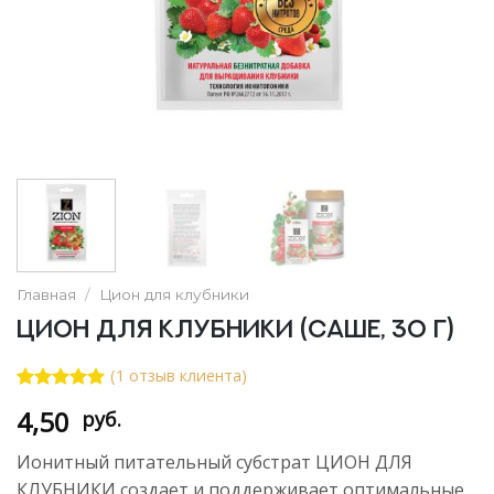
Главная
/
Цион для клубники
Цион для клубники (саше, 30 г)
(
1
отзыв клиента)
Рейтинг
1
4,50
руб.
5.00
из 5
на основе
опроса
Ионитный питательный субстрат ЦИОН ДЛЯ
пользователя
КЛУБНИКИ создает и поддерживает оптимальные