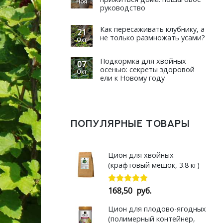
Ноя
руководство
Как пересаживать клубнику, а
21
не только размножать усами?
Окт
Подкормка для хвойных
07
осенью: секреты здоровой
Окт
ели к Новому году
ПОПУЛЯРНЫЕ ТОВАРЫ
Цион для хвойных
(крафтовый мешок, 3.8 кг)
168,50
руб.
Оценка
5.00
из 5
Цион для плодово-ягодных
(полимерный контейнер,