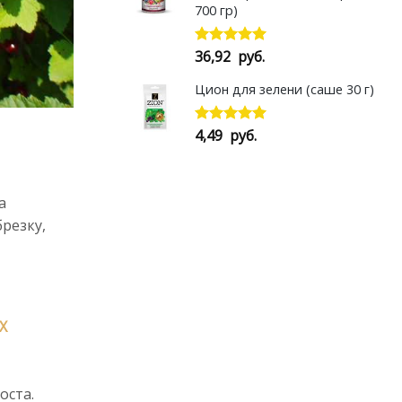
700 гр)
36,92
руб.
Оценка
5.00
из 5
Цион для зелени (саше 30 г)
4,49
руб.
Оценка
5.00
из 5
а
резку,
Х
оста.