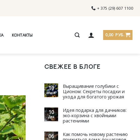
+ 375 (29) 607 1100
0,00
РУБ.
КА
КОНТАКТЫ
СВЕЖЕЕ В БЛОГЕ
Выращивание голубики с
10
Ционом: Секреты посадки и
Июн
ухода для богатого урожая
Идея подарка для дачников:
10
эко-корзина с хвойными
Дек
растениями
Как помочь новому растению
06
прижиться дома: пошаговое