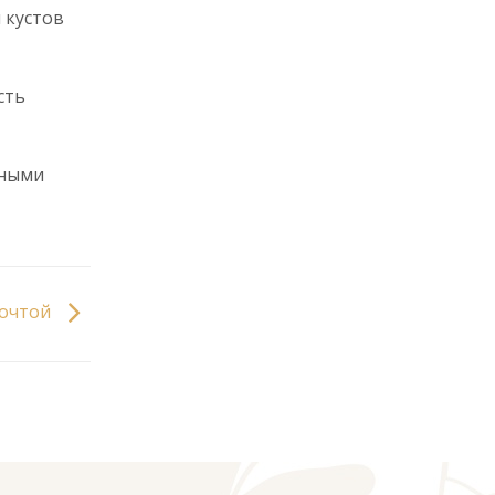
 кустов
сть
сными
почтой