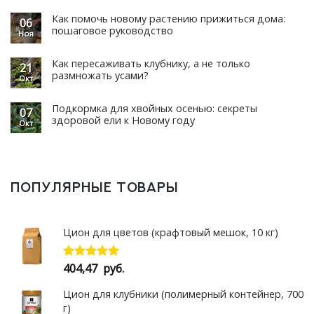
Как помочь новому растению прижиться дома:
06
пошаговое руководство
Ноя
Как пересаживать клубнику, а не только
21
размножать усами?
Окт
Подкормка для хвойных осенью: секреты
07
здоровой ели к Новому году
Окт
ПОПУЛЯРНЫЕ ТОВАРЫ
Цион для цветов (крафтовый мешок, 10 кг)
404,47
руб.
Оценка
5.00
из 5
Цион для клубники (полимерный контейнер, 700
г)