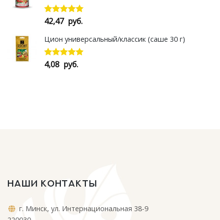
42,47
руб.
Оценка
5.00
из 5
Цион универсальный/классик (саше 30 г)
4,08
руб.
Оценка
5.00
из 5
НАШИ КОНТАКТЫ
г. Минск, ул. Интернациональная 38-9
220030,