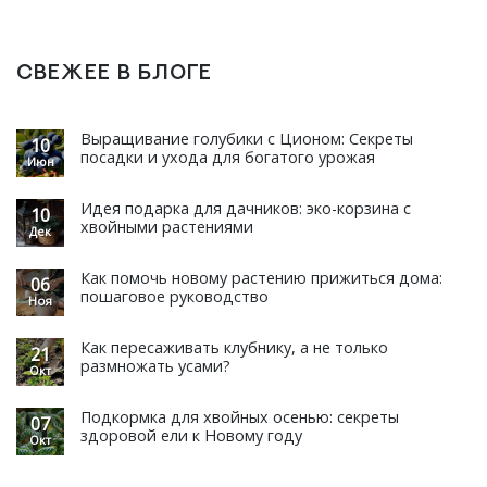
СВЕЖЕЕ В БЛОГЕ
Выращивание голубики с Ционом: Секреты
10
посадки и ухода для богатого урожая
Июн
Идея подарка для дачников: эко-корзина с
10
хвойными растениями
Дек
Как помочь новому растению прижиться дома:
06
пошаговое руководство
Ноя
Как пересаживать клубнику, а не только
21
размножать усами?
Окт
Подкормка для хвойных осенью: секреты
07
здоровой ели к Новому году
Окт