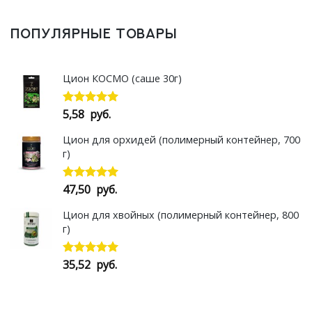
ПОПУЛЯРНЫЕ ТОВАРЫ
Цион КОСМО (саше 30г)
5,58
руб.
Оценка
5.00
из 5
Цион для орхидей (полимерный контейнер, 700
г)
47,50
руб.
Оценка
5.00
из 5
Цион для хвойных (полимерный контейнер, 800
г)
35,52
руб.
Оценка
5.00
из 5