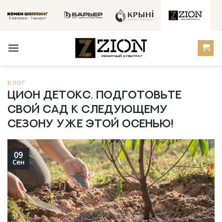
Skip
to
content
БЛОГ
ЦИОН Детокс. Подготовьте
свой сад к следующему
сезону уже этой осенью!
09
Сен