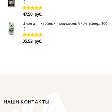
г)
47,50
руб.
Оценка
5.00
из 5
Цион для хвойных (полимерный контейнер, 800
г)
35,52
руб.
Оценка
5.00
из 5
НАШИ КОНТАКТЫ