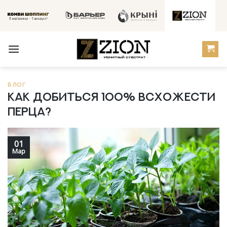
Skip
to
content
БЛОГ
Как добиться 100% всхожести
перца?
01
Мар