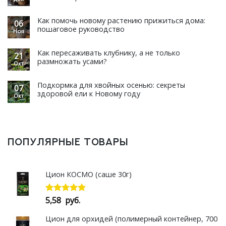
Как помочь новому растению прижиться дома:
06
пошаговое руководство
Ноя
Как пересаживать клубнику, а не только
21
размножать усами?
Окт
Подкормка для хвойных осенью: секреты
07
здоровой ели к Новому году
Окт
ПОПУЛЯРНЫЕ ТОВАРЫ
Цион КОСМО (саше 30г)
5,58
руб.
Оценка
5.00
из 5
Цион для орхидей (полимерный контейнер, 700