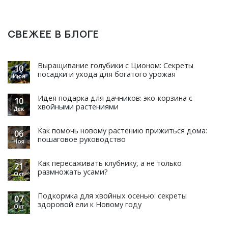
СВЕЖЕЕ В БЛОГЕ
Выращивание голубики с Ционом: Секреты
10
посадки и ухода для богатого урожая
Июн
Идея подарка для дачников: эко-корзина с
10
хвойными растениями
Дек
Как помочь новому растению прижиться дома:
06
пошаговое руководство
Ноя
Как пересаживать клубнику, а не только
21
размножать усами?
Окт
Подкормка для хвойных осенью: секреты
07
здоровой ели к Новому году
Окт