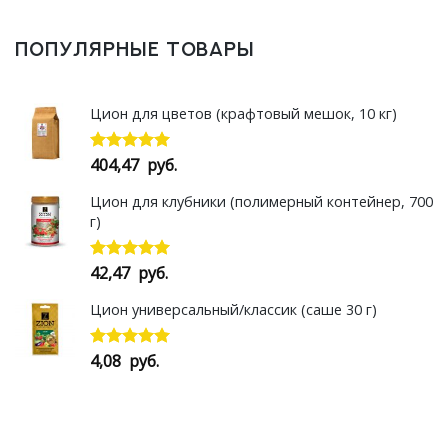
ПОПУЛЯРНЫЕ ТОВАРЫ
Цион для цветов (крафтовый мешок, 10 кг)
404,47
руб.
Оценка
5.00
из 5
Цион для клубники (полимерный контейнер, 700
г)
42,47
руб.
Оценка
5.00
из 5
Цион универсальный/классик (саше 30 г)
4,08
руб.
Оценка
5.00
из 5