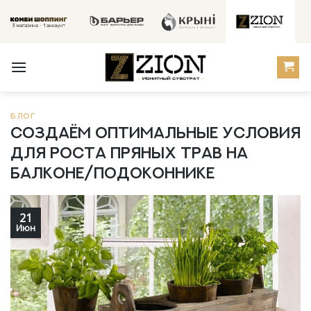
Skip
to
content
БЛОГ
Создаём оптимальные условия
для роста пряных трав на
балконе/подоконнике
21
Июн