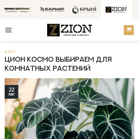
Skip
to
content
БЛОГ
ЦИОН Космо выбираем для
комнатных растений
22
Авг