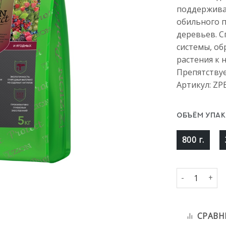
поддержива
обильного 
деревьев. 
системы, о
растения к
Препятствуе
Артикул: ZP
ОБЪЁМ УПАК
800 г.
Количество т
СРАВН