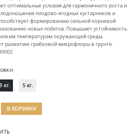
ет оптимальные условия для гармоничного роста и
плодоношения плодово-ягодных кустарников и
Способствует формированию сильной корневой
бразованию новых побегов. Повышает устойчивость
 низким температурам окружающей среды.
т развитию грибковой микрофлоры в грунте.
B0002
ОВКИ:
3 кг.
5 кг.
овара Цион Protect для плодово-ягодных (полимерный пакет 5 
В КОРЗИНУ
ИТЬ