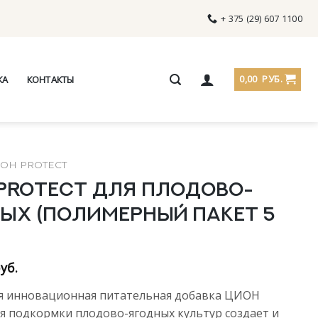
+ 375 (29) 607 1100
0,00
РУБ.
КА
КОНТАКТЫ
ОН PROTECT
Protect для плодово-
ых (полимерный пакет 5
уб.
я инновационная питательная добавка ЦИОН
я подкормки плодово-ягодных культур создает и